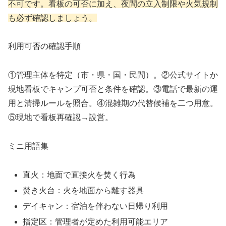
不可です。看板の可否に加え、夜間の立入制限や火気規制
も必ず確認しましょう。
利用可否の確認手順
①管理主体を特定（市・県・国・民間）。②公式サイトか
現地看板でキャンプ可否と条件を確認。③電話で最新の運
用と清掃ルールを照合。④混雑期の代替候補を二つ用意。
⑤現地で看板再確認→設営。
ミニ用語集
直火：地面で直接火を焚く行為
焚き火台：火を地面から離す器具
デイキャン：宿泊を伴わない日帰り利用
指定区：管理者が定めた利用可能エリア