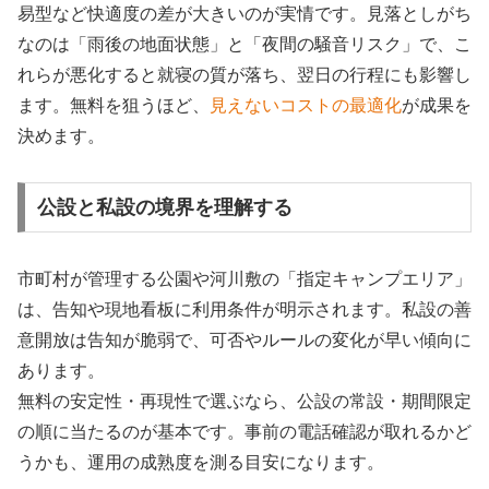
易型など快適度の差が大きいのが実情です。見落としがち
なのは「雨後の地面状態」と「夜間の騒音リスク」で、こ
れらが悪化すると就寝の質が落ち、翌日の行程にも影響し
ます。無料を狙うほど、
見えないコストの最適化
が成果を
決めます。
公設と私設の境界を理解する
市町村が管理する公園や河川敷の「指定キャンプエリア」
は、告知や現地看板に利用条件が明示されます。私設の善
意開放は告知が脆弱で、可否やルールの変化が早い傾向に
あります。
無料の安定性・再現性で選ぶなら、公設の常設・期間限定
の順に当たるのが基本です。事前の電話確認が取れるかど
うかも、運用の成熟度を測る目安になります。