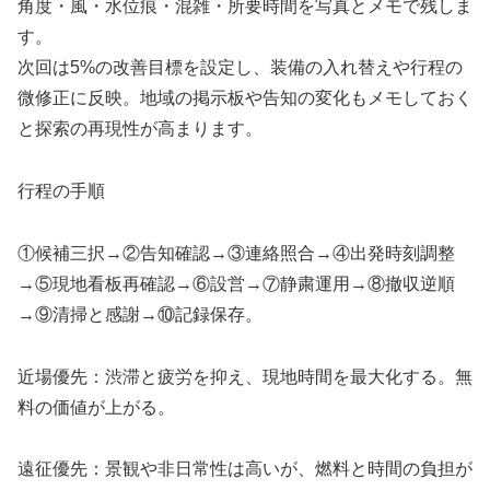
角度・風・水位痕・混雑・所要時間を写真とメモで残しま
す。
次回は5%の改善目標を設定し、装備の入れ替えや行程の
微修正に反映。地域の掲示板や告知の変化もメモしておく
と探索の再現性が高まります。
行程の手順
①候補三択→②告知確認→③連絡照合→④出発時刻調整
→⑤現地看板再確認→⑥設営→⑦静粛運用→⑧撤収逆順
→⑨清掃と感謝→⑩記録保存。
近場優先：渋滞と疲労を抑え、現地時間を最大化する。無
料の価値が上がる。
遠征優先：景観や非日常性は高いが、燃料と時間の負担が