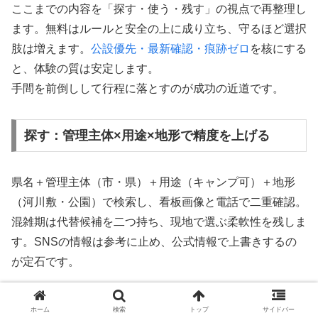
ここまでの内容を「探す・使う・残す」の視点で再整理し
ます。無料はルールと安全の上に成り立ち、守るほど選択
肢は増えます。
公設優先・最新確認・痕跡ゼロ
を核にする
と、体験の質は安定します。
手間を前倒しして行程に落とすのが成功の近道です。
探す：管理主体×用途×地形で精度を上げる
県名＋管理主体（市・県）＋用途（キャンプ可）＋地形
（河川敷・公園）で検索し、看板画像と電話で二重確認。
混雑期は代替候補を二つ持ち、現地で選ぶ柔軟性を残しま
す。SNSの情報は参考に止め、公式情報で上書きするの
が定石です。
使う：水・風・住宅の三点で配置を決める
ホーム
検索
トップ
サイドバー