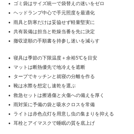
ゴミ袋はサイズ統一で袋替えの迷いをゼロ
ヘッドランプ中心で手元照度を最適化
雨具と防寒だけは妥協せず軽量堅実に
共有装備は担当と乾燥当番を先に決定
撤収逆順の手順書を持参し迷いを減らす
寝具は季節の下限温度＋余裕5℃を目安
マットは断熱優先で地冷えを遮断
タープでキッチンと就寝の分離を作る
靴は水際を想定し速乾を選ぶ
救急セットは擦過傷と火傷への備えを厚く
雨対策に予備の袋と吸水クロスを常備
ライトは赤色点灯を用意し虫の集まりを抑える
耳栓とアイマスクで睡眠の質を底上げ