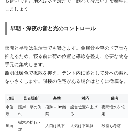
も多いです。消火は水＋攪拌で「触れて冷たい」を基準に
しましょう。
早朝・深夜の音と光のコントロール
夜間と早朝は生活音でも響きます。金属音や車のドア音を
抑えるため、寝る前に荷の位置と導線を整え、必要な物を
手元に集約します。
照明は暖色で拡散を抑え、テント内に落として外への漏れ
を小さくします。隣接の住宅がある場合はとくに徹底を。
項目
見る場所
基準
対応
備考
水位
護岸・草の倒
痕跡＋1m離
設営位置を上げ
夜間増水を想
痕
れ
隔
る
定
樹木の揺れ・
風向
入口は風下
火気は下流側
砂塵も考慮
煙