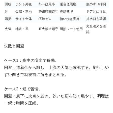
照明
テント外観
外へは最小
暖色低照度
虫の寄り抑制
音
金属・車両
静粛時間遵守
導線整理
ドア音に注意
清掃
サイト全体
痕跡ゼロ
拾い歩き実施
排水口も確認
完全消火を確
火気
地表・風
直火禁止順守
耐熱シート使用
認
失敗と回避
ケース1：夜中の増水で移動。
回避：漂着帯から離し、上流の天気も確認する。撤収しや
すい向きで就寝前に荷をまとめる。
ケース2：煙で苦情。
回避：風下に火点を置き、乾いた薪を短く燃やす。調理は
一鍋で時間を圧縮。