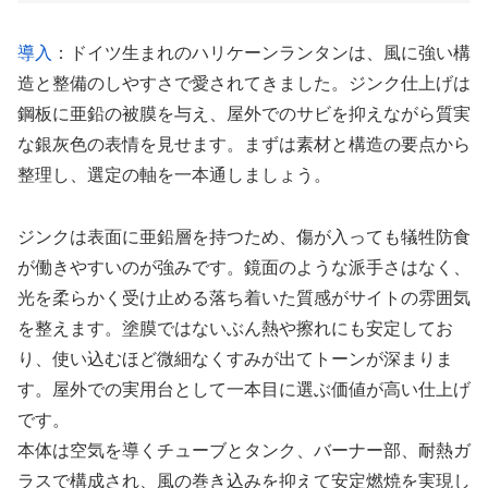
導入
：ドイツ生まれのハリケーンランタンは、風に強い構
造と整備のしやすさで愛されてきました。ジンク仕上げは
鋼板に亜鉛の被膜を与え、屋外でのサビを抑えながら質実
な銀灰色の表情を見せます。まずは素材と構造の要点から
整理し、選定の軸を一本通しましょう。
ジンクは表面に亜鉛層を持つため、傷が入っても犠牲防食
が働きやすいのが強みです。鏡面のような派手さはなく、
光を柔らかく受け止める落ち着いた質感がサイトの雰囲気
を整えます。塗膜ではないぶん熱や擦れにも安定してお
り、使い込むほど微細なくすみが出てトーンが深まりま
す。屋外での実用台として一本目に選ぶ価値が高い仕上げ
です。
本体は空気を導くチューブとタンク、バーナー部、耐熱ガ
ラスで構成され、風の巻き込みを抑えて安定燃焼を実現し