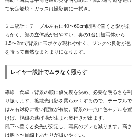
補助・写真は手前を暗め奥を明るめに・風の通り道を避け
て安定燃焼・ガラスは撮影前に一拭き。
ミニ統計：テーブル左右に40〜60cm間隔で置くと影が柔
らかく、顔の立体感が出やすい。奥の1台は被写体から
1.5〜2mで背景に玉ボケが現れやすく、ジンクの反射が色
を拾って自然なまとまりになります。
レイヤー設計でムラなく照らす
導線→食卓→背景の順に優先度を決め、必要な明るさを割
り振ります。拡散光は影を柔らかくするので、テーブルで
は左右対称に近い配置が有効。背景の一点に色モデルを置
けば、視線の逃げ場が生まれ奥行きが出ます。
風下へ置くと炎先が安定し、写真のブレも減ります。高さ
は胸下〜目線下あたりが扱いやすい。