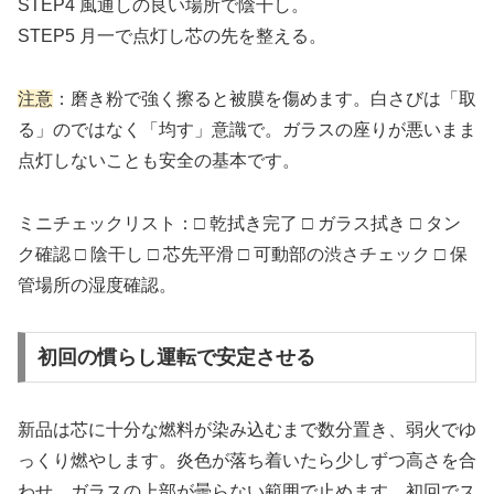
STEP4 風通しの良い場所で陰干し。
STEP5 月一で点灯し芯の先を整える。
注意
：磨き粉で強く擦ると被膜を傷めます。白さびは「取
る」のではなく「均す」意識で。ガラスの座りが悪いまま
点灯しないことも安全の基本です。
ミニチェックリスト：□ 乾拭き完了 □ ガラス拭き □ タン
ク確認 □ 陰干し □ 芯先平滑 □ 可動部の渋さチェック □ 保
管場所の湿度確認。
初回の慣らし運転で安定させる
新品は芯に十分な燃料が染み込むまで数分置き、弱火でゆ
っくり燃やします。炎色が落ち着いたら少しずつ高さを合
わせ、ガラスの上部が曇らない範囲で止めます。初回でス