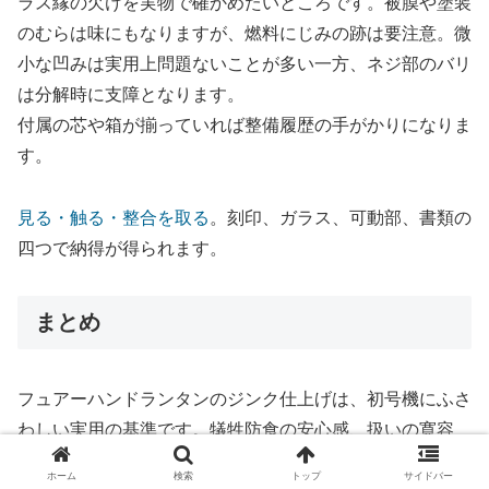
ラス縁の欠けを実物で確かめたいところです。被膜や塗装
のむらは味にもなりますが、燃料にじみの跡は要注意。微
小な凹みは実用上問題ないことが多い一方、ネジ部のバリ
は分解時に支障となります。
付属の芯や箱が揃っていれば整備履歴の手がかりになりま
す。
見る・触る・整合を取る
。刻印、ガラス、可動部、書類の
四つで納得が得られます。
まとめ
フュアーハンドランタンのジンク仕上げは、初号機にふさ
わしい実用の基準です。犠牲防食の安心感、扱いの寛容
さ、写真のなじみ。仕組み→燃料→光量の順で理解すれ
ホーム
検索
トップ
サイドバー