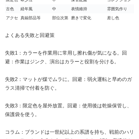
古色
経年風
中
表情維持
雰囲気作り
アクセ
真鍮部品等
部位次第
磨きで変化
差し色
よくある失敗と回避策
失敗1：カラーを作業用に常用し擦れ傷が気になる。回
避：作業はジンク、演出はカラーと役割を分ける。
失敗2：マットが煤でムラに。回避：弱火運転と早めのガ
ラス清掃で付着を防ぐ。
失敗3：限定色を屋外放置。回避：使用後は乾燥保管し、
保護袋を使う。
コラム：ブランドは一世紀以上の系譜を持ち、戦前のハリ