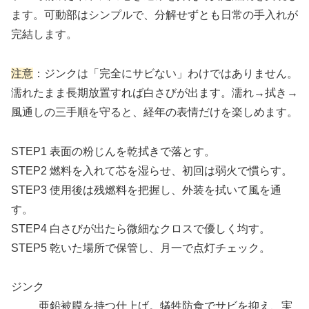
ます。可動部はシンプルで、分解せずとも日常の手入れが
完結します。
注意
：ジンクは「完全にサビない」わけではありません。
濡れたまま長期放置すれば白さびが出ます。濡れ→拭き→
風通しの三手順を守ると、経年の表情だけを楽しめます。
STEP1 表面の粉じんを乾拭きで落とす。
STEP2 燃料を入れて芯を湿らせ、初回は弱火で慣らす。
STEP3 使用後は残燃料を把握し、外装を拭いて風を通
す。
STEP4 白さびが出たら微細なクロスで優しく均す。
STEP5 乾いた場所で保管し、月一で点灯チェック。
ジンク
亜鉛被膜を持つ仕上げ。犠牲防食でサビを抑え、実