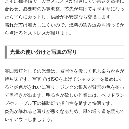
まずは標準幅で、ガラスにススが付きにくい高さを基準に
合わせ、必要時のみ微調整。芯先が焦げてギザギザになっ
たら平らにカットし、供給が不安定なら交換します。
濡れた芯は着火しにくいので、燃料の染み込みを待ってか
ら点けるとストレスが減ります。
光量の使い分けと写真の写り
雰囲気灯としての光量は、被写体を優しく包む柔らかさが
持ち味です。写真ではISOを上げてシャッターを長めにす
ると炎色がきれいに写り、ジンクの銀灰が背景の色を拾っ
て奥行きが出ます。明るさが欲しい作業には、ヘッドラン
プやテーブル下の補助灯で指向性を足すと快適です。
炎先が暴れると写りが悪くなるため、風の通り道を読んで
レイアウトしましょう。