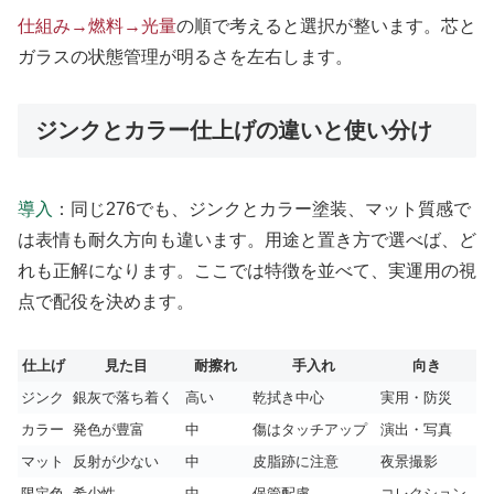
仕組み→燃料→光量
の順で考えると選択が整います。芯と
ガラスの状態管理が明るさを左右します。
ジンクとカラー仕上げの違いと使い分け
導入
：同じ276でも、ジンクとカラー塗装、マット質感で
は表情も耐久方向も違います。用途と置き方で選べば、ど
れも正解になります。ここでは特徴を並べて、実運用の視
点で配役を決めます。
仕上げ
見た目
耐擦れ
手入れ
向き
ジンク
銀灰で落ち着く
高い
乾拭き中心
実用・防災
カラー
発色が豊富
中
傷はタッチアップ
演出・写真
マット
反射が少ない
中
皮脂跡に注意
夜景撮影
限定色
希少性
中
保管配慮
コレクション