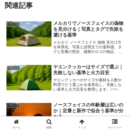
関連記事
メルカリでノースフェイスの偽物
ブランド
を見分ける｜写真とタグで失敗を
避ける基準
メルカリ ノースフェイス 偽物 見分け方
を体系化。写真と説明文での違和感、タ
グと型番の照合、縫製やロゴの検証、取
引時の質問テンプレ、返品手順まで網羅
し安心して選べます。
ヤエンクッカーはサイズで選ぶ｜
ブランド
失敗しない基準と火力目安
ヤエンクッカーのサイズや素材を人数や
料理でどう選ぶかを体系化し、失敗しな
い基準と火力目安を整理します。バーナ
ー相性や炊飯の再現性、携行と清掃性ま
で網羅し、あなたの山ごはんを安定化し
ます。
ノースフェイスの年齢層は広いの
ブランド
か｜定番と新作で似合う基準が分
かる
ノースフェイス 年齢層の実像を年代別と
ホーム
検索
トップ
サイドバー
アイテム別で整理。ロゴと無地の違い、