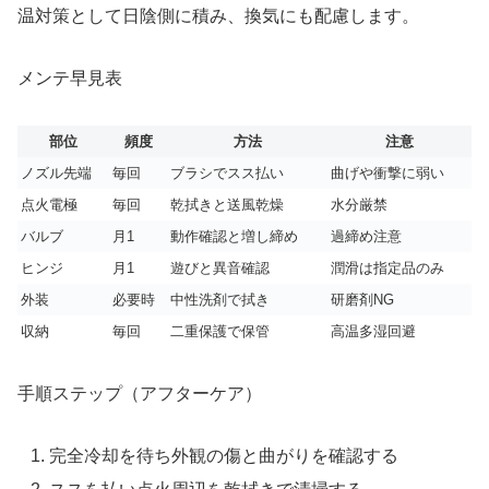
温対策として日陰側に積み、換気にも配慮します。
メンテ早見表
部位
頻度
方法
注意
ノズル先端
毎回
ブラシでスス払い
曲げや衝撃に弱い
点火電極
毎回
乾拭きと送風乾燥
水分厳禁
バルブ
月1
動作確認と増し締め
過締め注意
ヒンジ
月1
遊びと異音確認
潤滑は指定品のみ
外装
必要時
中性洗剤で拭き
研磨剤NG
収納
毎回
二重保護で保管
高温多湿回避
手順ステップ（アフターケア）
完全冷却を待ち外観の傷と曲がりを確認する