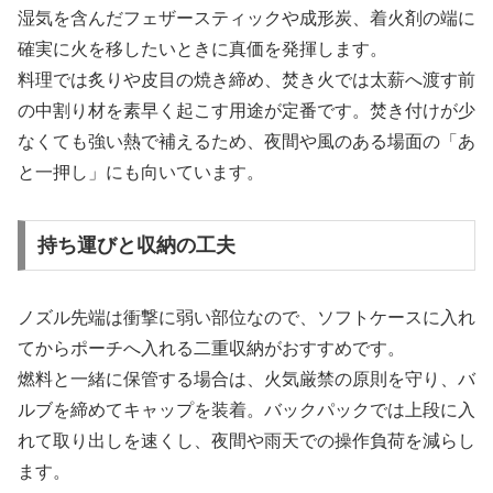
湿気を含んだフェザースティックや成形炭、着火剤の端に
確実に火を移したいときに真価を発揮します。
料理では炙りや皮目の焼き締め、焚き火では太薪へ渡す前
の中割り材を素早く起こす用途が定番です。焚き付けが少
なくても強い熱で補えるため、夜間や風のある場面の「あ
と一押し」にも向いています。
持ち運びと収納の工夫
ノズル先端は衝撃に弱い部位なので、ソフトケースに入れ
てからポーチへ入れる二重収納がおすすめです。
燃料と一緒に保管する場合は、火気厳禁の原則を守り、バ
ルブを締めてキャップを装着。バックパックでは上段に入
れて取り出しを速くし、夜間や雨天での操作負荷を減らし
ます。