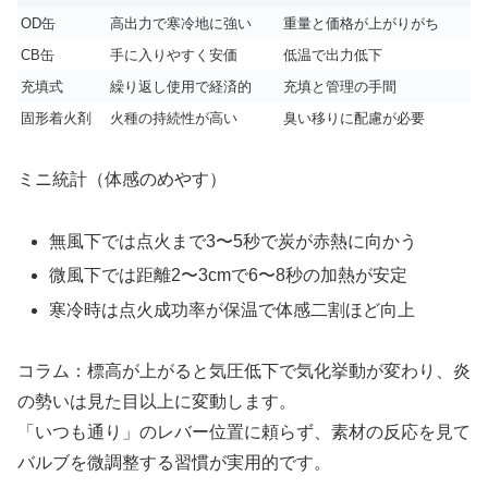
OD缶
高出力で寒冷地に強い
重量と価格が上がりがち
CB缶
手に入りやすく安価
低温で出力低下
充填式
繰り返し使用で経済的
充填と管理の手間
固形着火剤
火種の持続性が高い
臭い移りに配慮が必要
ミニ統計（体感のめやす）
無風下では点火まで3〜5秒で炭が赤熱に向かう
微風下では距離2〜3cmで6〜8秒の加熱が安定
寒冷時は点火成功率が保温で体感二割ほど向上
コラム：標高が上がると気圧低下で気化挙動が変わり、炎
の勢いは見た目以上に変動します。
「いつも通り」のレバー位置に頼らず、素材の反応を見て
バルブを微調整する習慣が実用的です。