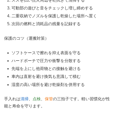
ススを払い点火周辺を乾拭きで清掃する
可動部の遊びと音をチェックし増し締めする
二重収納でノズルを保護し乾燥した場所へ置く
次回の燃料と消耗品の残量を記録する
保護のコツ（運搬対策）
ソフトケースで擦れを抑え表面を守る
ハードポーチで圧力や衝撃を分散する
先端を上にし他荷物との接触を避ける
車内は直射を避け換気も意識して積む
湿度の高い場所を避け乾燥剤を併用する
手入れは
清掃
、
点検
、
保管
の三拍子です。軽い習慣化が性
能と寿命を守ります。