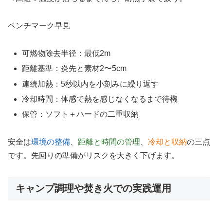
ベンチマーク早見
可燃物除去半径：最低2m
距離基準：炎先と素材2〜5cm
連続加熱：5秒以内を小刻みに繰り返す
冷却時間：体感で熱を感じなくなるまで待機
保管：ソフト＋ハードの二重収納
安全は
環境の整備
、
距離と時間の管理
、
冷却と収納
の三点
です。先回りの準備がリスクを大きく下げます。
キャンプ調理や焚き火での実践運用