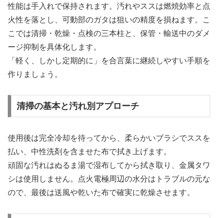
性能は手入れで保持されます。汚れやススは燃焼効率と点
火性を落とし、可動部のガタは狙いの精度を損ねます。こ
こでは清掃・乾燥・点検の三本柱と、保管・輸送中のダメ
ージ抑制を具体化します。
「軽く、しかし定期的に」を合言葉に継続しやすい手順を
作りましょう。
清掃の基本と汚れ別アプローチ
使用後は完全冷却を待ってから、柔らかいブラシでススを
払い、中性洗剤を含ませた布で拭き上げます。
頑固な汚れはぬるま湯で湿布してから拭き取り、金属タワ
シは使用しません。点火電極周辺の水分はトラブルの元な
ので、最後は送風や乾いた布で確実に乾燥させます。