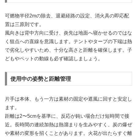
可燃物半径2mの除去、退避経路の設定、消火具の即応配
置は三原則です。
風向きは背中方向に受け、炎先は地面へ寝かせるのではな
く狙点への直線を意識します。テントやタープの下端は熱
で劣化しやすいため、十分な高さと距離を確保します。子
どもやペットの動線も必ず確認しましょう。
使用中の姿勢と距離管理
片手は本体、もう一方は素材の固定や遮風に回すと安定し
ます。
距離は2〜5cmを基準に、反応が鈍い場合だけ短時間で接
近。長時間の連続加熱は熱溜まりを生みやすく、炭の爆ぜ
や素材の変形を招くことがあります。火花が出たらすぐ離