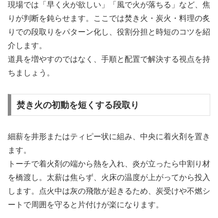
現場では「早く火が欲しい」「風で火が落ちる」など、焦
りが判断を鈍らせます。ここでは焚き火・炭火・料理の炙
りでの段取りをパターン化し、役割分担と時短のコツを紹
介します。
道具を増やすのではなく、手順と配置で解決する視点を持
ちましょう。
焚き火の初動を短くする段取り
細薪を井形またはティピー状に組み、中央に着火剤を置き
ます。
トーチで着火剤の端から熱を入れ、炎が立ったら中割り材
を橋渡し。太薪は焦らず、火床の温度が上がってから投入
します。点火中は灰の飛散が起きるため、炭受けや不燃シ
ートで周囲を守ると片付けが楽になります。