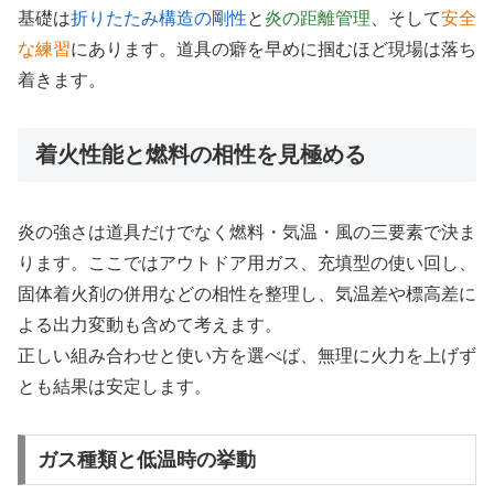
基礎は
折りたたみ構造の剛性
と
炎の距離管理
、そして
安全
な練習
にあります。道具の癖を早めに掴むほど現場は落ち
着きます。
着火性能と燃料の相性を見極める
炎の強さは道具だけでなく燃料・気温・風の三要素で決ま
ります。ここではアウトドア用ガス、充填型の使い回し、
固体着火剤の併用などの相性を整理し、気温差や標高差に
よる出力変動も含めて考えます。
正しい組み合わせと使い方を選べば、無理に火力を上げず
とも結果は安定します。
ガス種類と低温時の挙動