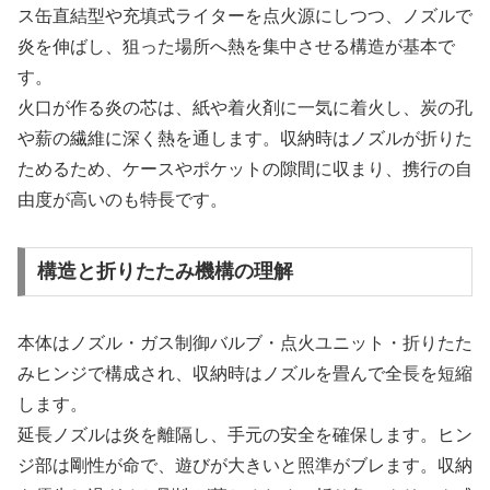
ス缶直結型や充填式ライターを点火源にしつつ、ノズルで
炎を伸ばし、狙った場所へ熱を集中させる構造が基本で
す。
火口が作る炎の芯は、紙や着火剤に一気に着火し、炭の孔
や薪の繊維に深く熱を通します。収納時はノズルが折りた
ためるため、ケースやポケットの隙間に収まり、携行の自
由度が高いのも特長です。
構造と折りたたみ機構の理解
本体はノズル・ガス制御バルブ・点火ユニット・折りたた
みヒンジで構成され、収納時はノズルを畳んで全長を短縮
します。
延長ノズルは炎を離隔し、手元の安全を確保します。ヒン
ジ部は剛性が命で、遊びが大きいと照準がブレます。収納