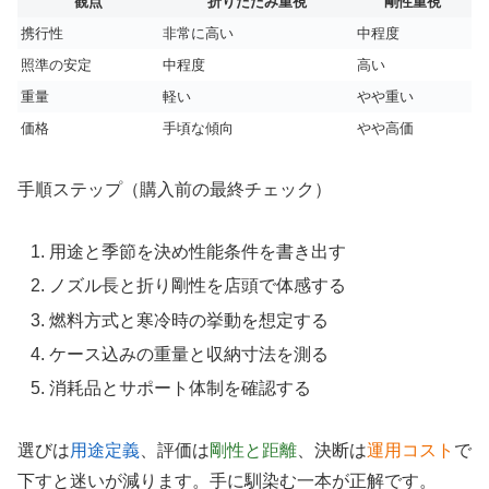
観点
折りたたみ重視
剛性重視
携行性
非常に高い
中程度
照準の安定
中程度
高い
重量
軽い
やや重い
価格
手頃な傾向
やや高価
手順ステップ（購入前の最終チェック）
用途と季節を決め性能条件を書き出す
ノズル長と折り剛性を店頭で体感する
燃料方式と寒冷時の挙動を想定する
ケース込みの重量と収納寸法を測る
消耗品とサポート体制を確認する
選びは
用途定義
、評価は
剛性と距離
、決断は
運用コスト
で
下すと迷いが減ります。手に馴染む一本が正解です。