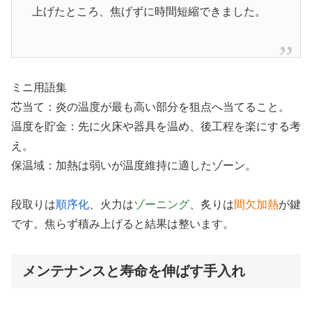
上げたところ、焦げずに時間短縮できました。
ミニ用語集
芯当て：炎の温度が最も高い部分を狙点へ当てること。
温度を貯金：先に火床や器具を温め、後工程を楽にする考
え。
保温域：加熱は弱いが温度維持に適したゾーン。
段取りは
順序化
、火力は
ゾーニング
、炙りは
間欠加熱
が鍵
です。焦らず積み上げると結果は整います。
メンテナンスと寿命を伸ばす手入れ