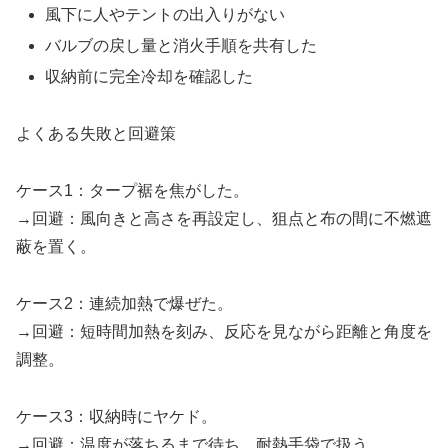
風下に人やテントの出入りがない
バルブの戻し量と消火手順を共有した
収納前に完全冷却を確認した
よくある失敗と回避策
ケース1：タープ裾を焦がした。
→回避：風向きと高さを再設定し、狙点と布の間に不燃遮
蔽を置く。
ケース2：連続加熱で爆ぜた。
→回避：短時間加熱を刻み、反応を見ながら距離と角度を
調整。
ケース3：収納時にヤケド。
→回避：温度が落ちるまで待ち、耐熱手袋で扱う。