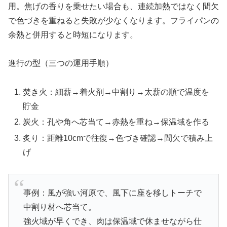
用。焦げの香りを乗せたい場合も、連続加熱ではなく間欠
で色づきを重ねると失敗が少なくなります。フライパンの
余熱と併用すると時短になります。
進行の型（三つの運用手順）
焚き火：細薪→着火剤→中割り→太薪の順で温度を
貯金
炭火：孔や角へ芯当て→赤熱を重ね→保温域を作る
炙り：距離10cmで往復→色づき確認→間欠で積み上
げ
事例：風が強い河原で、風下に座を移しトーチで
中割り材へ芯当て。
強火域が早くでき、肉は保温域で休ませながら仕