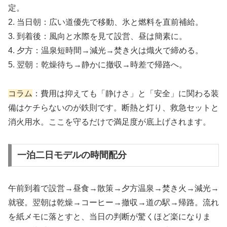
定。
2. 当日朝：広い道優先で移動、氷と燃料を直前補給。
3. 到着後：風向と水際を見て設営、昼は簡素に。
4. 夕方：温泉短時間→減光→焚き火は熾火で締める。
5. 翌朝：乾燥待ち→静かに撤収→時差で帰路へ。
コラム
：費用は抑えても「静けさ」と「安全」に関わる装
備はケチらないのが鉄則です。断熱と灯り、救急セットと
消火用水。ここを守るだけで満足度が底上げされます。
一泊二日モデルの時間配分
午前到着で設営→昼食→散策→夕方温泉→焚き火→減光→
就寝。翌朝は乾燥→コーヒー→撤収→道の駅→帰路。流れ
を紙メモに落とすと、当日の判断が驚くほど楽になりま