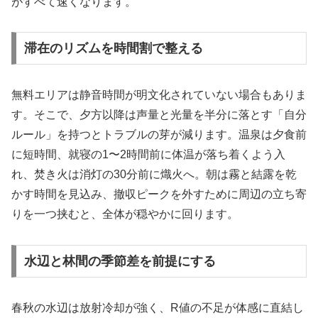
がすべて速くなります。
滞在のリズムを時間割で整える
無料エリアは静音時間が明文化されていない場合もありま
す。そこで、夕方以降は声量と光量を半分に落とす「自分
ルール」を持つとトラブルの芽が減ります。温泉は夕食前
に短時間、就寝の1〜2時間前に体温が落ち着くよう入
れ、焚き火は消灯の30分前に熾火へ。朝は霧と結露を乾
かす時間を見込み、撤収ピークを外すために周辺の立ち寄
りを一つ挟むと、全体が穏やかに回ります。
水辺と林間の季節差を前提にする
春秋の水辺は放射冷却が強く、R値の不足が体感に直結し