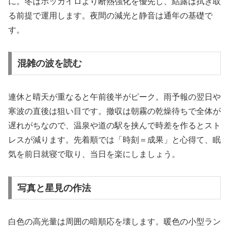
に。冬はホッカイロより断熱強化を優先し、結露は拭き取
る前提で運用します。夜間の減光と静音は通年の基礎で
す。
混雑の波を読む
連休と晴天が重なると午前後半がピーク。雨予報の翌日や
寒波の直後は狙い目です。撤収は朝霧の乾燥待ちで全体が
遅れがちなので、温泉や道の駅を挟んで時差を作るとスト
レスが減ります。先着順では「時刻＝成果」と心得て、眠
気を前日就寝で取り、当日を楽にしましょう。
写真と星見の作法
白色の高光量は周囲の暗順応を壊します。暖色の小型ラン