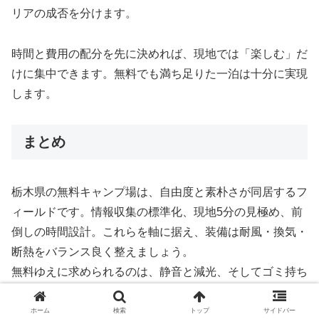
リアの成否を分けます。
時間と費用の配分を先に決めれば、現地では「楽しむ」だ
けに集中できます。無料でも満ち足りた一泊は十分に実現
します。
まとめ
栃木県の無料キャンプ場は、自由度と素朴さが同居するフ
ィールドです。情報収集の標準化、現地5分の見極め、前
倒しの時間設計。これらを軸に据え、装備は耐風・換気・
断熱をバランス良く整えましょう。
無料ゆえに求められるのは、静音と減光、そしてゴミ持ち
帰りの徹底です。焚き火は熾火で締め、就寝前の最終チェ
ックを習慣にすれば、誰にとっても心地よい夜が生まれま
ホーム
検索
トップ
サイドバー