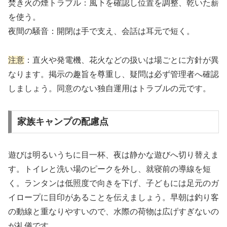
焚き火の煙トラブル：風下を確認し位置を調整、乾いた薪
を使う。
夜間の騒音：開閉は手で支え、会話は耳元で短く。
注意
：直火や発電機、花火などの扱いは場ごとに方針が異
なります。掲示の趣旨を尊重し、疑問は必ず管理者へ確認
しましょう。同意のない独自運用はトラブルの元です。
家族キャンプの配慮点
遊びは明るいうちに目一杯、夜は静かな遊びへ切り替えま
す。トイレと洗い場のピークを外し、就寝前の導線を短
く。ランタンは低照度で向きを下げ、子どもには足元のガ
イロープに目印があることを伝えましょう。早朝は釣り客
の動線と重なりやすいので、水際の荷物は広げすぎないの
が礼儀です。