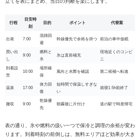
立てを表にまとめ、当日の判断を楽にします。
目安時
行程
目的
ポイント
代替案
刻
混雑回
出発
7:00
幹線優先で余裕を持つ
前泊の車中仮眠
避
買い出
燃料と
現地近くのコンビ
9:00
氷は直前補充
し
氷
ニ
到着設
場所確
10:00
風向と水際を確認
第二候補へ転進
営
保
体力回
短時間で保温しすぎな
温泉
17:00
就寝1.5h前終了
復
い
乾燥優
撤収
9:00
朝霧後に片付け
道の駅で時差帰宅
先
表の通り、氷や燃料の扱い一つで保冷と調理の余裕が変わ
ります。到着時刻の前倒しは、無料エリアほど効果が大き