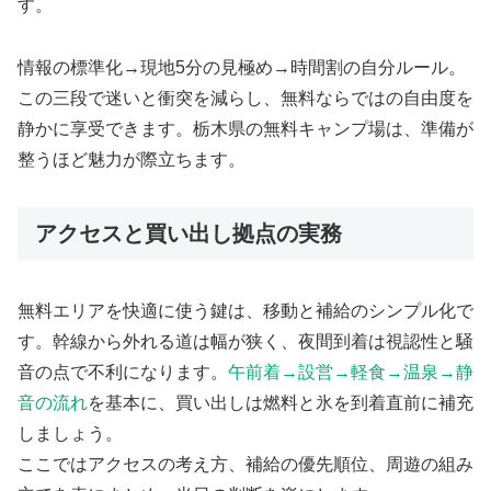
す。
情報の標準化→現地5分の見極め→時間割の自分ルール。
この三段で迷いと衝突を減らし、無料ならではの自由度を
静かに享受できます。栃木県の無料キャンプ場は、準備が
整うほど魅力が際立ちます。
アクセスと買い出し拠点の実務
無料エリアを快適に使う鍵は、移動と補給のシンプル化で
す。幹線から外れる道は幅が狭く、夜間到着は視認性と騒
音の点で不利になります。
午前着→設営→軽食→温泉→静
音の流れ
を基本に、買い出しは燃料と氷を到着直前に補充
しましょう。
ここではアクセスの考え方、補給の優先順位、周遊の組み