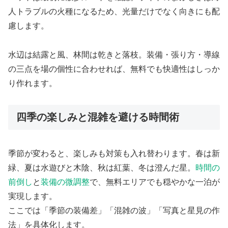
人トラブルの火種になるため、光量だけでなく向きにも配
慮します。
水辺は結露と風、林間は乾きと落枝。装備・張り方・導線
の三点を場の個性に合わせれば、無料でも快適性はしっか
り作れます。
四季の楽しみと混雑を避ける時間術
季節が変わると、楽しみも対策も入れ替わります。春は新
緑、夏は水遊びと木陰、秋は紅葉、冬は澄んだ星。
時間の
前倒し
と
装備の微調整
で、無料エリアでも穏やかな一泊が
実現します。
ここでは「季節の装備差」「混雑の波」「写真と星見の作
法」を具体化します。