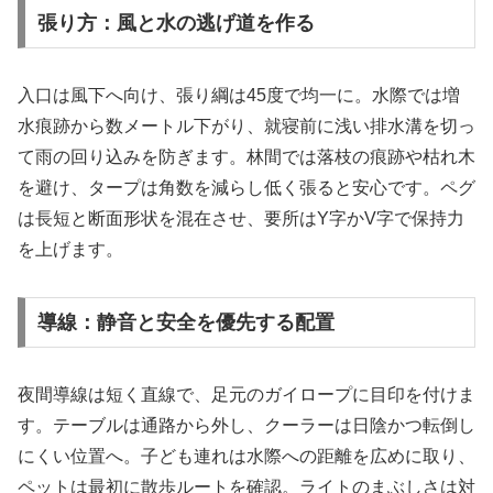
張り方：風と水の逃げ道を作る
入口は風下へ向け、張り綱は45度で均一に。水際では増
水痕跡から数メートル下がり、就寝前に浅い排水溝を切っ
て雨の回り込みを防ぎます。林間では落枝の痕跡や枯れ木
を避け、タープは角数を減らし低く張ると安心です。ペグ
は長短と断面形状を混在させ、要所はY字かV字で保持力
を上げます。
導線：静音と安全を優先する配置
夜間導線は短く直線で、足元のガイロープに目印を付けま
す。テーブルは通路から外し、クーラーは日陰かつ転倒し
にくい位置へ。子ども連れは水際への距離を広めに取り、
ペットは最初に散歩ルートを確認。ライトのまぶしさは対