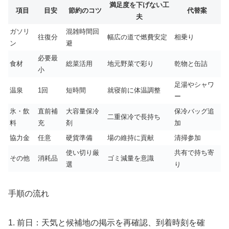
満足度を下げない工
項目
目安
節約のコツ
代替案
夫
ガソリ
混雑時間回
往復分
幅広の道で燃費安定
相乗り
ン
避
必要最
食材
総菜活用
地元野菜で彩り
乾物と缶詰
小
足湯やシャワ
温泉
1回
短時間
就寝前に体温調整
ー
氷・飲
直前補
大容量保冷
保冷バッグ追
二重保冷で長持ち
料
充
剤
加
協力金
任意
硬貨準備
場の維持に貢献
清掃参加
使い切り厳
共有で持ち寄
その他
消耗品
ゴミ減量を意識
選
り
手順の流れ
1. 前日：天気と候補地の掲示を再確認、到着時刻を確