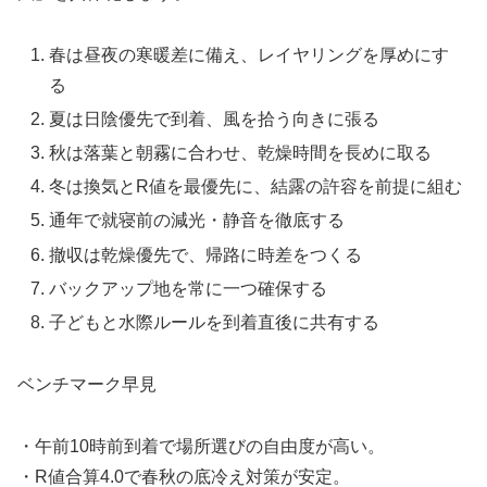
春は昼夜の寒暖差に備え、レイヤリングを厚めにす
る
夏は日陰優先で到着、風を拾う向きに張る
秋は落葉と朝霧に合わせ、乾燥時間を長めに取る
冬は換気とR値を最優先に、結露の許容を前提に組む
通年で就寝前の減光・静音を徹底する
撤収は乾燥優先で、帰路に時差をつくる
バックアップ地を常に一つ確保する
子どもと水際ルールを到着直後に共有する
ベンチマーク早見
・午前10時前到着で場所選びの自由度が高い。
・R値合算4.0で春秋の底冷え対策が安定。