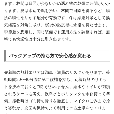
ます。林間は日照が少ないため濡れ物の乾燥に時間がかか
ります。夏は水辺で風を拾い、林間で日陰を得るなど、場
所の特性を活かす配分が有効です。冬は結露対策として換
気経路を対角に取り、寝袋の温度域に余裕を持たせます。
季節差を想定し、同じ装備でも運用方法を調整すれば、無
料でも快適性は十分に引き出せます。
バックアップの持ち方で安心感が変わる
先着順の無料エリアは満車・満員のリスクがあります。移
動時間30〜40分圏に第二候補を持ち、到着時刻のリミッ
トを決めておくと判断がぶれません。給水やトイレが閉鎖
されるケースも考え、飲料水とポリタンクを余裕持って準
備。撤收時はゴミ持ち帰りを徹底し、マイクロごみまで拾
う姿勢が、次回も気持ちよく利用できる土壌をつくりま