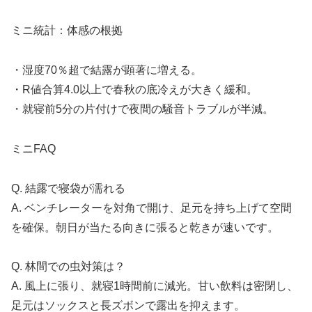
ミニ統計：体感の根拠
・湿度70％超で結露が顕著に増える。
・R値合算4.0以上で春秋の底冷えが大きく緩和。
・就寝前5分の片付けで夜間の騒音トラブルが半減。
ミニFAQ
Q. 結露で寝袋が濡れる
A. ベンチレーターを対角で開け、足元を持ち上げて空間
を確保。朝日が当たる向きに張ると乾きが速いです。
Q. 林間での虫対策は？
A. 風上に張り、就寝1時間前に減光。甘い飲料は密閉し、
足元はソックスと長ズボンで露出を抑えます。