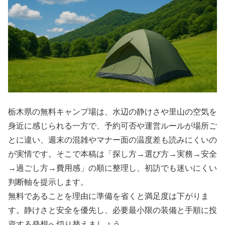
栃木県の無料キャンプ場は、水辺の静けさや里山の空気を
身近に感じられる一方で、予約可否や運営ルールが場所ご
とに違い、週末の混雑やマナー面の温度差も読みにくいの
が実情です。そこで本稿は「探し方→選び方→実務→安全
→過ごし方→費用感」の順に整理し、初訪でも迷いにくい
判断軸を提示します。
無料であることを理由に準備を省くと満足度は下がりま
す。静けさと安全を優先し、必要最小限の装備と手順に投
資する発想へ切り替えましょう。