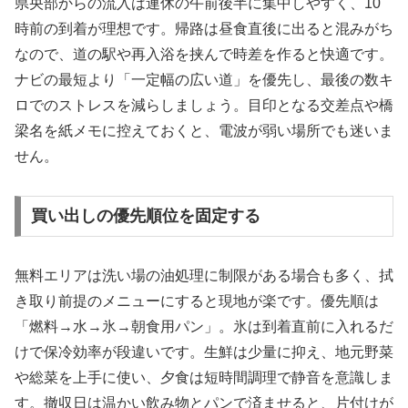
県央部からの流入は連休の午前後半に集中しやすく、10
時前の到着が理想です。帰路は昼食直後に出ると混みがち
なので、道の駅や再入浴を挟んで時差を作ると快適です。
ナビの最短より「一定幅の広い道」を優先し、最後の数キ
ロでのストレスを減らしましょう。目印となる交差点や橋
梁名を紙メモに控えておくと、電波が弱い場所でも迷いま
せん。
買い出しの優先順位を固定する
無料エリアは洗い場の油処理に制限がある場合も多く、拭
き取り前提のメニューにすると現地が楽です。優先順は
「燃料→水→氷→朝食用パン」。氷は到着直前に入れるだ
けで保冷効率が段違いです。生鮮は少量に抑え、地元野菜
や総菜を上手に使い、夕食は短時間調理で静音を意識しま
す。撤収日は温かい飲み物とパンで済ませると、片付けが