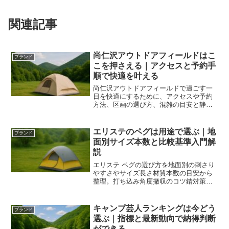
関連記事
尚仁沢アウトドアフィールドはこ
ブランド
こを押さえる｜アクセスと予約手
順で快適を叶える
尚仁沢アウトドアフィールドで過ごす一
日を快適にするために、アクセスや予約
方法、区画の選び方、混雑の目安と静か
な時間帯、焚き火と水回りの備えを整理
しました。初めてでも迷わず準備できま
す。
エリステのペグは用途で選ぶ｜地
ブランド
面別サイズ本数と比較基準入門解
説
エリステ ペグの選び方を地面別の刺さり
やすさやサイズ長さ材質本数の目安から
整理。打ち込み角度撤収のコツ錆対策比
較基準を実務で解説し初購入でも後悔を
減らします。
キャンプ芸人ランキングは今どう
ブランド
選ぶ｜指標と最新動向で納得判断
ができる