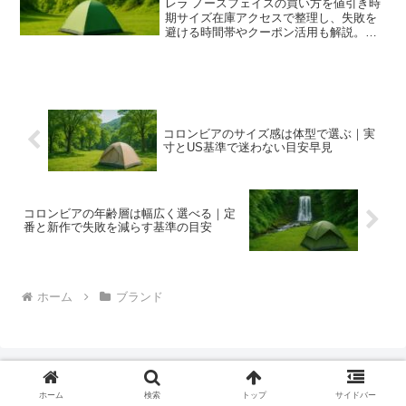
レラ ノースフェイスの買い方を値引き時
期サイズ在庫アクセスで整理し、失敗を
避ける時間帯やクーポン活用も解説。キ
ッズや限定色の狙い目まで踏み込み、初
訪問でも効率よく選べます。
コロンビアのサイズ感は体型で選ぶ｜実
寸とUS基準で迷わない目安早見
コロンビアの年齢層は幅広く選べる｜定
番と新作で失敗を減らす基準の目安
ホーム
ブランド
ホーム
検索
トップ
サイドバー