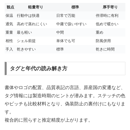
観点
軽量寄り
標準
厚手寄り
保温
行動中は快適
日常で万能
停滞時に有利
通気
高めで蒸れにくい
中庸で扱いやすい
低めで暖かい
重量
最も軽い
中間
重め
相性
シェル前提
単体でも可
防風併用
手入
乾きやすい
標準
乾きに時間
タグと年代の読み解き方
書体やロゴの配置、品質表記の言語、原産国の変遷など、
タグ情報には製造時期のヒントが潜みます。ステッチの色
やピッチも比較材料となり、偽装防止の裏付けにもなりま
す。
複合的に照らすと推定精度が上がります。