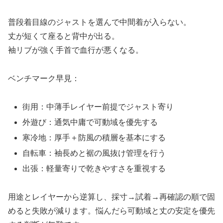
普段着目線のジャストを選んで中間着が入らない。
丈が短くて座ると背中が出る。
袖リブが強く手首で血行が悪くなる。
ベンチマーク早見：
街用：中薄手レイヤー前提でジャスト寄り
外遊び：通気中庸で可動域を優先する
寒冷地：厚手＋防風の積層を基本にする
自転車：袖長めと裾の風抜け管理を行う
出張：軽量寄りで乾きやすさを重視する
用途とレイヤーから逆算し、採寸→試着→再確認の順で固
めると失敗が減ります。悩んだら可動域と丈の安定を優先