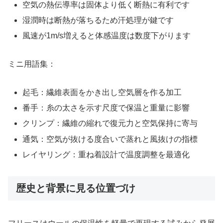
空気の熱伝導率は固体より低く断熱に有利です
湿潤時は断熱が落ちるため汗処理が鍵です
風速が1m/s増えると体感温度は数度下がります
ミニ用語集：
起毛：繊維表面をかき出し空気層を作る加工
番手：糸の太さを示す尺度で保温と重量に影響
クリンプ：繊維の縮れで復元力と空気保持に寄与
通気：空気が抜ける度合いで蒸れと風抜けの指標
レイヤリング：重ね着設計で温度調整を最適化
歴史と背景に見る位置づけ