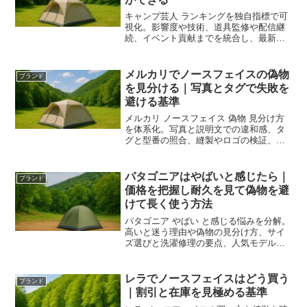
キャンプ芸人 ランキングを独自指標で可
視化。影響度や技術、道具監修や配信継
続、イベント貢献までを統合し、最新動
向とともに失敗しない見極め基準を提示
します。
メルカリでノースフェイスの偽物
ブランド
を見分ける｜写真とタグで失敗を
避ける基準
メルカリ ノースフェイス 偽物 見分け方
を体系化。写真と説明文での違和感、タ
グと型番の照合、縫製やロゴの検証、取
引時の質問テンプレ、返品手順まで網羅
し安心して選べます。
パタゴニアはやばいと感じたら｜
ブランド
価格を把握し耐久を見て偽物を避
けて長く使う方法
パタゴニア やばい と感じる悩みを分解。
高いと迷う理由や偽物の見分け方、サイ
ズ選びと洗濯修理の要点、人気モデルの
代替案まで実務で役立つ基準を一式で整
理します。
レラでノースフェイスはどう買う
ブランド
｜割引と在庫を見極める基準