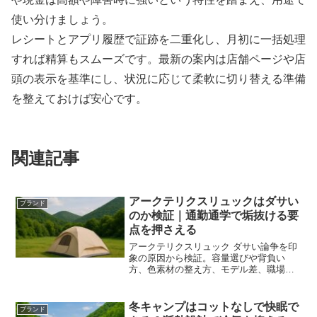
使い分けましょう。
レシートとアプリ履歴で証跡を二重化し、月初に一括処理
すれば精算もスムーズです。最新の案内は店舗ページや店
頭の表示を基準にし、状況に応じて柔軟に切り替える準備
を整えておけば安心です。
関連記事
アークテリクスリュックはダサい
ブランド
のか検証｜通勤通学で垢抜ける要
点を押さえる
アークテリクスリュック ダサい論争を印
象の原因から検証。容量選びや背負い
方、色素材の整え方、モデル差、職場マ
ナーとケアまで解説し、軽やかに見せる
具体策を示します。
冬キャンプはコットなしで快眠で
ブランド