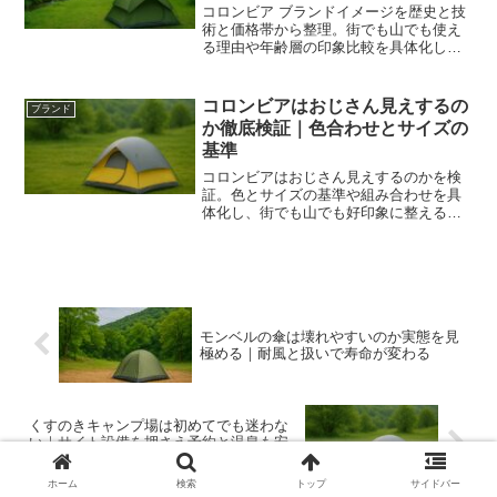
コロンビア ブランドイメージを歴史と技
術と価格帯から整理。街でも山でも使え
る理由や年齢層の印象比較を具体化し選
び方と失敗回避まで実務的に解説しま
す。
コロンビアはおじさん見えするの
ブランド
か徹底検証｜色合わせとサイズの
基準
コロンビアはおじさん見えするのかを検
証。色とサイズの基準や組み合わせを具
体化し、街でも山でも好印象に整える方
法を実例と指標で解説。買い物前の迷い
を減らします。
モンベルの傘は壊れやすいのか実態を見
極める｜耐風と扱いで寿命が変わる
くすのきキャンプ場は初めてでも迷わな
い｜サイト設備を押さえ予約と温泉も安
心
ホーム
検索
トップ
サイドバー