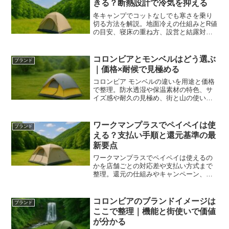
きる？断熱設計で冷気を抑える
冬キャンプでコットなしでも寒さを乗り
切る方法を解説。地面冷えの仕組みとR値
の目安、寝床の重ね方、設営と結露対
策、動的な保温術まで網羅。装備を増や
さず快眠を実現します。
コロンビアとモンベルはどう選ぶ
ブランド
｜価格×耐候で見極める
コロンビア モンベルの違いを用途と価格
で整理。防水透湿や保温素材の特色、サ
イズ感や耐久の見極め、街と山の使い分
けまで比較し納得の一着に導きます。
ワークマンプラスでペイペイは使
ブランド
える？支払い手順と還元基準の最
新要点
ワークマンプラスでペイペイは使えるの
かを店舗ごとの対応差や支払い方式まで
整理。還元の仕組みやキャンペーン、レ
シートと返品の扱いもわかりやすく解説
し、無駄なくお得に買える判断基準を示
します。
コロンビアのブランドイメージは
ブランド
ここで整理｜機能と街使いで価値
が分かる